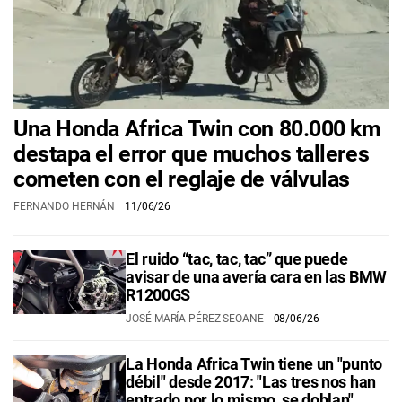
Una Honda Africa Twin con 80.000 km
destapa el error que muchos talleres
cometen con el reglaje de válvulas
FERNANDO HERNÁN
11/06/26
El ruido “tac, tac, tac” que puede
avisar de una avería cara en las BMW
R1200GS
JOSÉ MARÍA PÉREZ-SEOANE
08/06/26
La Honda Africa Twin tiene un "punto
débil" desde 2017: "Las tres nos han
entrado por lo mismo, se doblan"