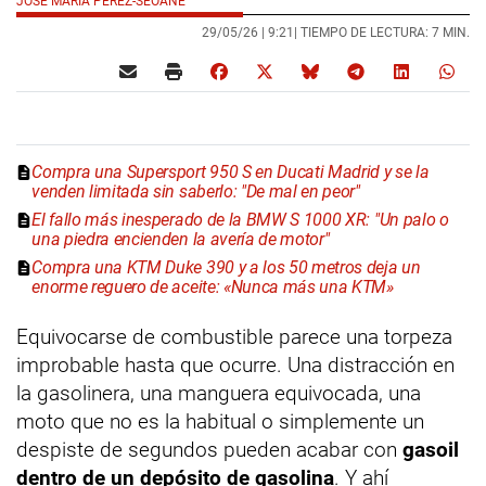
JOSÉ MARÍA PÉREZ-SEOANE
29/05/26 |
9:21
| TIEMPO DE LECTURA: 7 MIN.
Compra una Supersport 950 S en Ducati Madrid y se la
venden limitada sin saberlo: "De mal en peor"
El fallo más inesperado de la BMW S 1000 XR: "Un palo o
una piedra encienden la avería de motor"
Compra una KTM Duke 390 y a los 50 metros deja un
enorme reguero de aceite: «Nunca más una KTM»
Equivocarse de combustible parece una torpeza
improbable hasta que ocurre. Una distracción en
la gasolinera, una manguera equivocada, una
moto que no es la habitual o simplemente un
despiste de segundos pueden acabar con
gasoil
dentro de un depósito de gasolina
. Y ahí