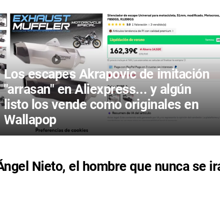
Los escapes Akrapovic de imitación
"arrasan" en Aliexpress... y algún
listo los vende como originales en
Wallapop
Ángel Nieto, el hombre que nunca se ir