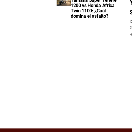
Yamaha Super Tenere
1200 vs Honda Africa
Twin 1100: ¿Cuál
domina el asfalto?
D
e
H