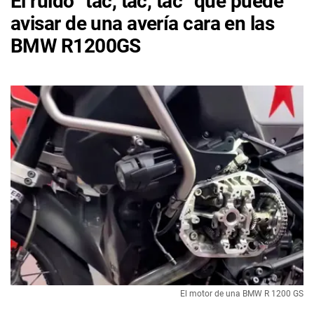
El ruido “tac, tac, tac” que puede
avisar de una avería cara en las
BMW R1200GS
El motor de una BMW R 1200 GS