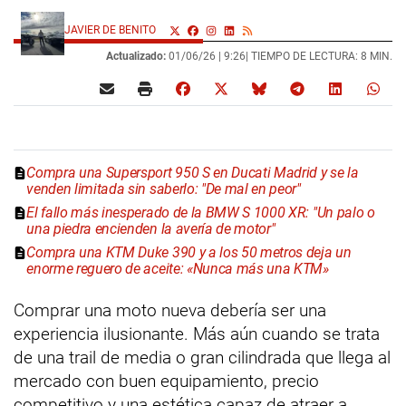
JAVIER DE BENITO
Actualizado:
01/06/26 |
9:26
| TIEMPO DE LECTURA: 8 MIN.
Compra una Supersport 950 S en Ducati Madrid y se la
venden limitada sin saberlo: "De mal en peor"
El fallo más inesperado de la BMW S 1000 XR: "Un palo o
una piedra encienden la avería de motor"
Compra una KTM Duke 390 y a los 50 metros deja un
enorme reguero de aceite: «Nunca más una KTM»
Comprar una moto nueva debería ser una
experiencia ilusionante. Más aún cuando se trata
de una trail de media o gran cilindrada que llega al
mercado con buen equipamiento, precio
competitivo y una estética capaz de atraer a