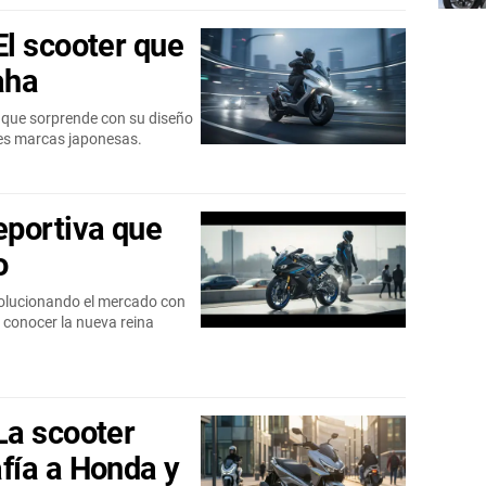
l scooter que
aha
 que sorprende con su diseño
des marcas japonesas.
eportiva que
o
olucionando el mercado con
a conocer la nueva reina
La scooter
fía a Honda y