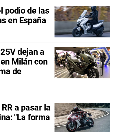
l podio de las
as en España
125V dejan a
 en Milán con
rma de
 RR a pasar la
ina: "La forma