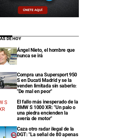
IAS DE HOY
Ángel Nieto, el hombre que
nunca se irá
Compra una Supersport 950
S en Ducati Madrid y se la
venden limitada sin saberlo:
"De mal en peor"
El fallo más inesperado de la
BMW S 1000 XR: "Un palo o
una piedra encienden la
avería de motor"
Caza otro radar ilegal de la
DGT: "La señal de 80 apenas