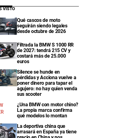
S VISTO
Qué cascos de moto
seguirán siendo legales
desde octubre de 2026
Filtrada la BMW S 1000 RR
de 2027: tendrá 215 CV y
costará más de 25.000
euros
Silence se hunde en
pérdidas y Acciona vuelve a
poner dinero para tapar el
agujero: no hay quien venda
sus scooter
¿Una BMW con motor chino?
La propia marca confirma
qué modelos lo montan
La deportiva china que
arrasará en España ya tiene
precio en China y nos