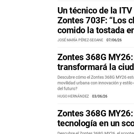
Un técnico de la ITV 
Zontes 703F: “Los c
comido la tostada e
JOSÉ MARÍA PÉREZ-SEOANE
07/06/26
Zontes 368G MY26: 
transformará la ciu
Descubre cómo el Zontes 368G MY26 está l
movilidad urbana con innovación y estilo 
del futuro?
HUGO HERNÁNDEZ
03/06/26
Zontes 368G MY26: 
tecnología en un sc
Descubre el Zontes 368G MY26, el scoote