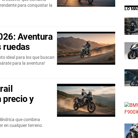
rendente para conquistar la
LO MÁ
026: Aventura
s ruedas
to ideal para los que buscan
párate para la aventura!
rail
n precio y
cilíndrica que combina
r en cualquier terreno.