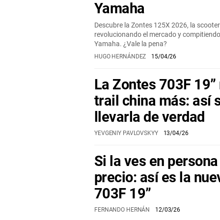
Yamaha
Descubre la Zontes 125X 2026, la scooter
revolucionando el mercado y compitiend
Yamaha. ¿Vale la pena?
HUGO HERNÁNDEZ
15/04/26
La Zontes 703F 19” 
trail china más: así 
llevarla de verdad
YEVGENIY PAVLOVSKYY
13/04/26
Si la ves en persona
precio: así es la nu
703F 19”
FERNANDO HERNÁN
12/03/26