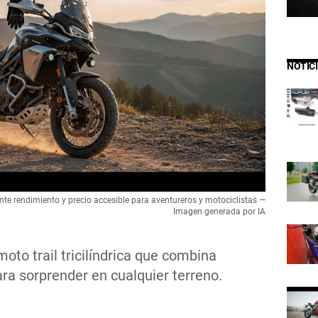
NOTIC
ente rendimiento y precio accesible para aventureros y motociclistas —
Imagen generada por IA
oto trail tricilíndrica que combina
ara sorprender en cualquier terreno.