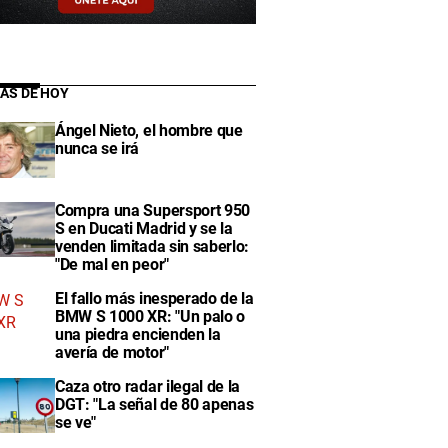
IAS DE HOY
Ángel Nieto, el hombre que
nunca se irá
Compra una Supersport 950
S en Ducati Madrid y se la
venden limitada sin saberlo:
"De mal en peor"
El fallo más inesperado de la
BMW S 1000 XR: "Un palo o
una piedra encienden la
avería de motor"
Caza otro radar ilegal de la
DGT: "La señal de 80 apenas
se ve"