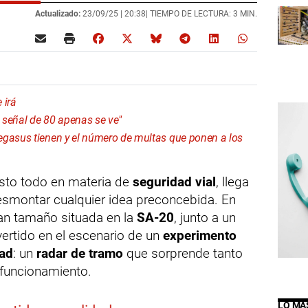
Actualizado:
23/09/25 |
20:38
| TIEMPO DE LECTURA: 3 MIN.
 irá
a señal de 80 apenas se ve"
egasus tienen y el número de multas que ponen a los
sto todo en materia de
seguridad vial
, llega
esmontar cualquier idea preconcebida. En
ran tamaño situada en la
SA-20
, junto a un
ertido en el escenario de un
experimento
dad
: un
radar de tramo
que sorprende tanto
 funcionamiento.
LO MÁ