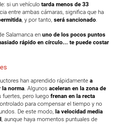
le: si un vehículo
tarda menos de 33
ncia entre ambas cámaras, significa que ha
permitida
, y por tanto,
será sancionado
.
a de Salamanca en
uno de los pocos puntos
siado rápido en círculo... te puede costar
res
ductores han aprendido rápidamente
a
r la norma
. Algunos
aceleran en la zona de
 fuertes, pero luego
frenan en la recta
ontrolado para compensar el tiempo y no
egundos. De este modo,
la velocidad media
l
, aunque haya momentos puntuales de