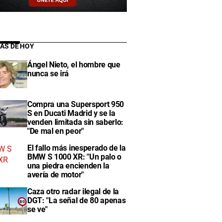
IAS DE HOY
Ángel Nieto, el hombre que
nunca se irá
Compra una Supersport 950
S en Ducati Madrid y se la
venden limitada sin saberlo:
"De mal en peor"
El fallo más inesperado de la
BMW S 1000 XR: "Un palo o
una piedra encienden la
avería de motor"
Caza otro radar ilegal de la
DGT: "La señal de 80 apenas
se ve"