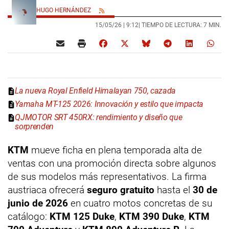
HUGO HERNÁNDEZ
15/05/26 |
9:12
| TIEMPO DE LECTURA: 7 MIN.
La nueva Royal Enfield Himalayan 750, cazada
Yamaha MT-125 2026: Innovación y estilo que impacta
QJMOTOR SRT 450RX: rendimiento y diseño que
sorprenden
KTM
mueve ficha en plena temporada alta de
ventas con una promoción directa sobre algunos
de sus modelos más representativos. La firma
austriaca ofrecerá
seguro gratuito
hasta el
30 de
junio de 2026
en cuatro motos concretas de su
catálogo:
KTM 125 Duke
,
KTM 390 Duke
,
KTM