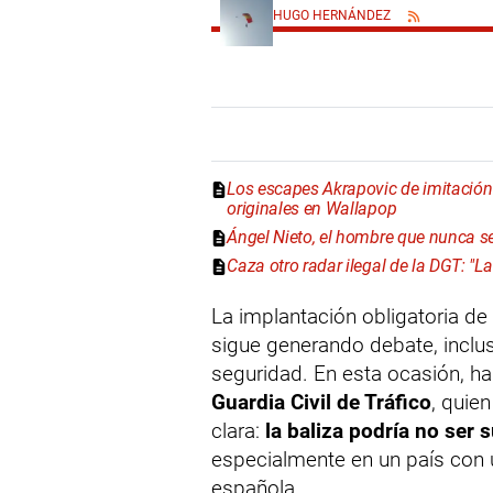
HUGO HERNÁNDEZ
Los escapes Akrapovic de imitación "
originales en Wallapop
Ángel Nieto, el hombre que nunca se
Caza otro radar ilegal de la DGT: "L
La implantación obligatoria de 
sigue generando debate, inclu
seguridad. En esta ocasión, h
Guardia Civil de Tráfico
, quie
clara:
la baliza podría no ser 
especialmente en un país con 
española.