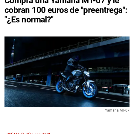
Compra una Yamaha MT-07 y le
cobran 100 euros de "preentrega":
"¿Es normal?"
Yamaha MT-07