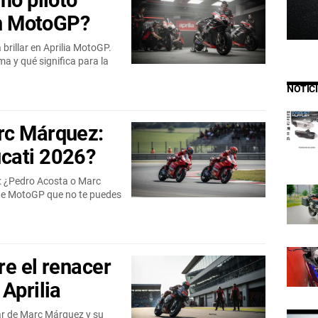
mo piloto
en MotoGP?
rillar en Aprilia MotoGP.
 y qué significa para la
NOTIC
rc Márquez:
cati 2026?
: ¿Pedro Acosta o Marc
 de MotoGP que no te puedes
re el renacer
Aprilia
ar de Marc Márquez y su