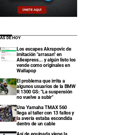
IAS DE HOY
Los escapes Akrapovic de
imitación "arrasan" en
Aliexpress... y algún listo los
vende como originales en
Wallapop
El problema que irrita a
algunos usuarios de la BMW
R 1300 GS: "La suspensión
no vuelve a subir"
Una Yamaha TMAX 560
llega al taller con 13 fallos y
la avería estaba escondida
dentro de un cable
Así de equipada viene la