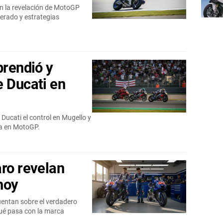
n la revelación de MotoGP
erado y estrategias
prendió y
e Ducati en
 Ducati el control en Mugello y
da en MotoGP.
aro revelan
hoy
uentan sobre el verdadero
ué pasa con la marca