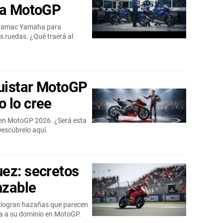
a a MotoGP
r Pramac Yamaha para
s ruedas. ¿Qué traerá al
quistar MotoGP
 lo cree
a en MotoGP 2026. ¿Será esta
escúbrelo aquí.
ez: secretos
nzable
 logran hazañas que parecen
ca a su dominio en MotoGP.