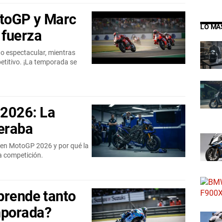
otoGP y Marc
LO MÁ
 fuerza
o espectacular, mientras
titivo. ¡La temporada se
2026: La
peraba
en MotoGP 2026 y por qué la
a competición.
prende tanto
mporada?