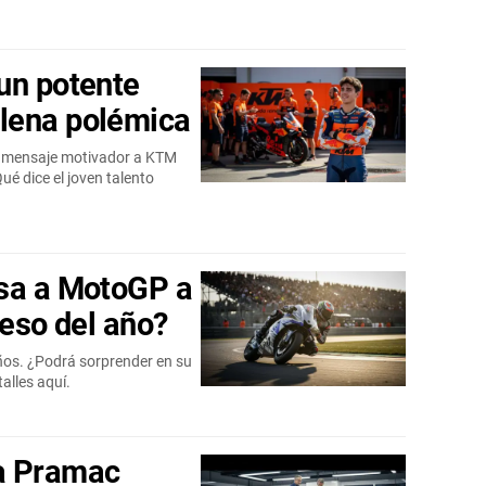
un potente
lena polémica
un mensaje motivador a KTM
é dice el joven talento
esa a MotoGP a
reso del año?
os. ¿Podrá sorprender en su
alles aquí.
a Pramac