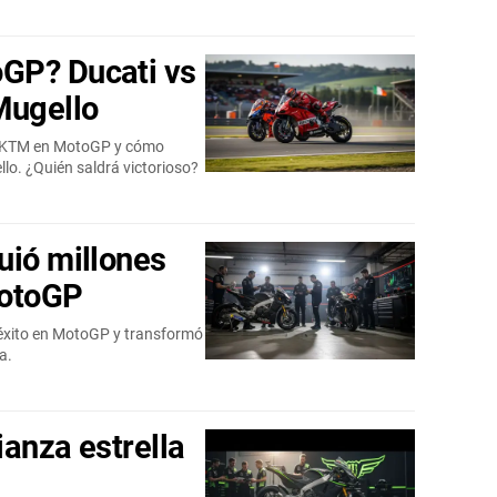
GP? Ducati vs
Mugello
i y KTM en MotoGP y cómo
ello. ¿Quién saldrá victorioso?
uió millones
MotoGP
 éxito en MotoGP y transformó
a.
ianza estrella