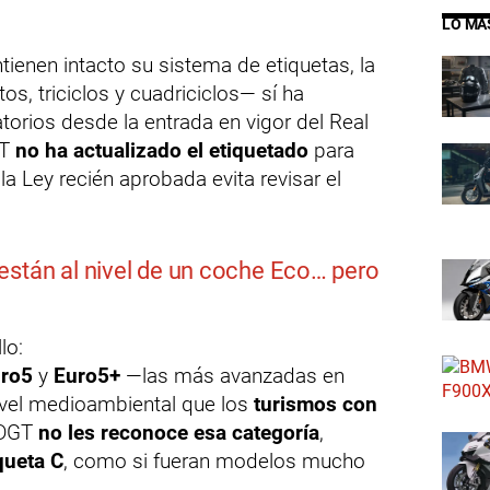
LO MÁ
ienen intacto su sistema de etiquetas, la
, triciclos y cuadriciclos— sí ha
orios desde la entrada en vigor del Real
GT
no ha actualizado el etiquetado
para
la Ley recién aprobada evita revisar el
están al nivel de un coche Eco… pero
lo:
ro5
y
Euro5+
—las más avanzadas en
vel medioambiental que los
turismos con
 DGT
no les reconoce esa categoría
,
queta C
, como si fueran modelos mucho