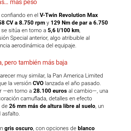
as… más peso
 confiando en el
V-Twin Revolution Max
58 CV a 8.750 rpm
y
129 Nm de par a 6.750
se sitúa en torno a
5,6 l/100 km
,
ón Special anterior, algo atribuible al
ncia aerodinámica del equipaje.
a, pero también más baja
arecer muy similar, la Pan America Limited
ue la versión
CVO
lanzada el año pasado.
or —en torno a
28.100 euros
al cambio—, una
oración camuflada, detalles en efecto
s de
26 mm más de altura libre al suelo
, un
 asfalto.
en
gris oscuro
, con opciones de
blanco