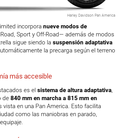
Harley Davidson Pan America
Limited incorpora
nueve modos de
, Road, Sport y Off-Road— además de modos
rella sigue siendo la
suspensión adaptativa
 automáticamente la precarga según el terreno
omía más accesible
stacados es el
sistema de altura adaptativa
,
to de
840 mm en marcha a 815 mm en
s vista en una Pan America. Esto facilita
 ciudad como las maniobras en parado,
equipaje.