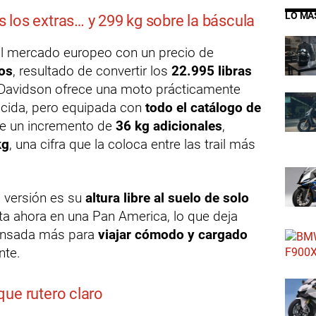
LO MÁ
los extras… y 299 kg sobre la báscula
al mercado europeo con un precio de
os
, resultado de convertir los
22.995 libras
-Davidson ofrece una moto prácticamente
ocida, pero equipada con
todo el catálogo de
ne un incremento de
36 kg adicionales
,
kg
, una cifra que la coloca entre las trail más
a versión es su
altura libre al suelo de solo
sta ahora en una Pan America, lo que deja
pensada más para
viajar cómodo y cargado
nte.
ue rutero claro