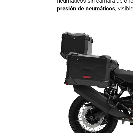
neumáticos sin cámara de orien
presión de neumáticos
, visib