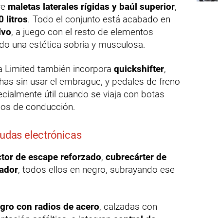
ye
maletas laterales rígidas y baúl superior
,
 litros
. Todo el conjunto está acabado en
lvo
, a juego con el resto de elementos
ndo una estética sobria y musculosa.
ca Limited también incorpora
quickshifter
,
has sin usar el embrague, y pedales de freno
ecialmente útil cuando se viaja con botas
ilos de conducción.
yudas electrónicas
ctor de escape reforzado
,
cubrecárter de
iador
, todos ellos en negro, subrayando ese
gro con radios de acero
, calzadas con