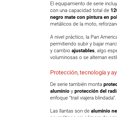
El equipamiento de serie inclu
con una capacidad total de
120
negro mate con pintura en po
metálicos de la moto, reforza
A nivel práctico, la Pan Ameri
permitiendo subir y bajar marc
y cambio
ajustables
, algo esp
voluminosas o se alternan est
Protección, tecnología y a
De serie también monta
prote
aluminio
y
protección del rad
enfoque “trail viajera blindada”.
Las llantas son de
aluminio ne