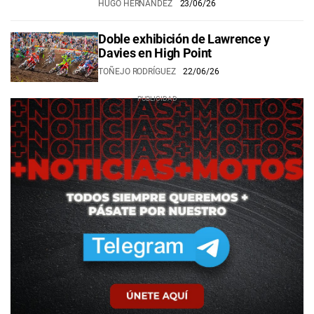
HUGO HERNÁNDEZ
23/06/26
Doble exhibición de Lawrence y
Davies en High Point
TOÑEJO RODRÍGUEZ
22/06/26