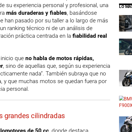
e su experiencia personal y profesional, una
LO MÁ
era
más duraderas y fiables
, basándose
 han pasado por su taller a lo largo de más
un ranking técnico ni de un análisis de
ración práctica centrada en la
fiabilidad real
 inicio que
no habla de motos rápidas,
er
, sino de aquellas que, según su experiencia
ácticamente nada”. También subraya que no
tiva, y que muchas motos se quedan fuera por
ia personal.
s grandes cilindradas
clomotores de 50 cc
, donde destaca