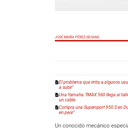
JOSÉ MARÍA PÉREZ-SEOANE
El problema que irrita a algunos u
a subir"
Una Yamaha TMAX 560 llega al taller
un cable
Compra una Supersport 950 S en Duca
en peor"
Un conocido mecánico especia