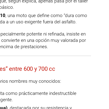
ue, según explica, apenas pasa por el taller
básico.
410
, una moto que define como “dura como
da a un uso exigente fuera del asfalto.
ecialmente potente ni refinada, insiste en
a convierte en una opción muy valorada por
 encima de prestaciones.
es” entre 600 y 700 cc
arios nombres muy conocidos:
rita como prácticamente indestructible
igente.
gua)
, destacada por su resistencia y