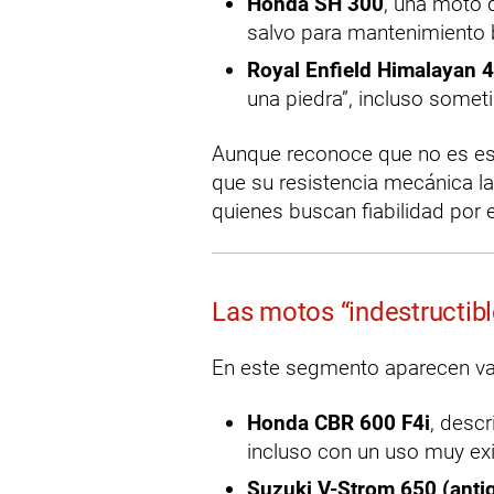
Honda SH 300
, una moto q
salvo para mantenimiento 
Royal Enfield Himalayan 
una piedra”, incluso someti
Aunque reconoce que no es esp
que su resistencia mecánica l
quienes buscan fiabilidad por
Las motos “indestructibl
En este segmento aparecen v
Honda CBR 600 F4i
, desc
incluso con un uso muy ex
Suzuki V-Strom 650 (anti