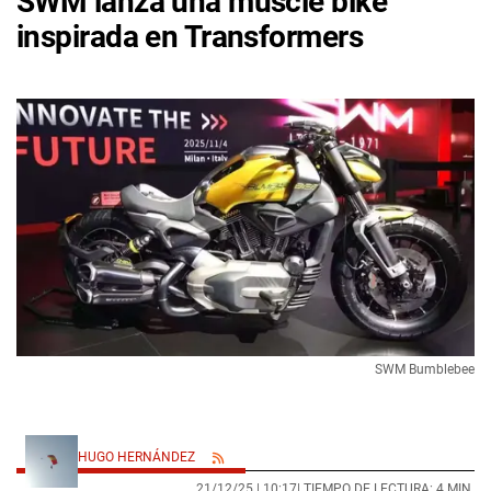
SWM lanza una muscle bike
inspirada en Transformers
SWM Bumblebee
HUGO HERNÁNDEZ
21/12/25 |
10:17
| TIEMPO DE LECTURA: 4 MIN.