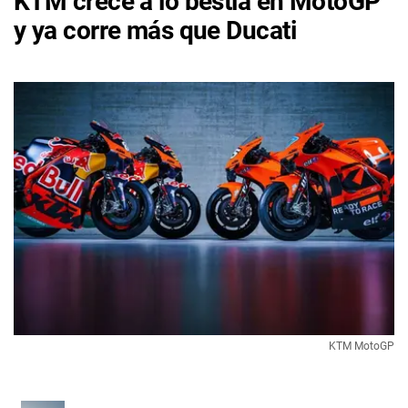
KTM crece a lo bestia en MotoGP
y ya corre más que Ducati
KTM MotoGP