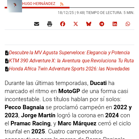
HUGO HERNÁNDEZ
18/12/25 |
9:48
| TIEMPO DE LECTURA: 5 MIN.
Descubre la MV Agusta Superveloce: Elegancia y Potencia
KTM 390 Adventure X: la Aventura que Revoluciona Tu Ruta
Honda Africa Twin Adventure Sports 2026: las Novedades
Durante las últimas temporadas,
Ducati
ha
marcado el ritmo en
MotoGP
de una forma casi
incontestable. Los títulos hablan por sí solos:
Pecco Bagnaia
se proclamó campeón en
2022 y
2023
,
Jorge Martín
logró la corona en
2024
con
el
Pramac Racing
, y
Marc Márquez
cerró el ciclo
triunfal en
2025
. Cuatro campeonatos