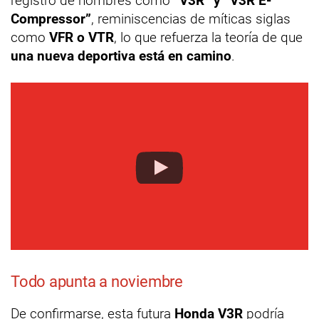
registro de nombres como
“V3R” y “V3R E-
Compressor”
, reminiscencias de míticas siglas
como
VFR o VTR
, lo que refuerza la teoría de que
una nueva deportiva está en camino
.
Todo apunta a noviembre
De confirmarse, esta futura
Honda V3R
podría