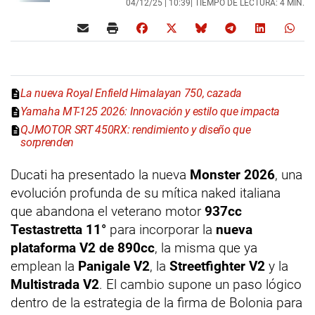
04/12/25 |
10:39
| TIEMPO DE LECTURA: 4 MIN.
La nueva Royal Enfield Himalayan 750, cazada
Yamaha MT-125 2026: Innovación y estilo que impacta
QJMOTOR SRT 450RX: rendimiento y diseño que
sorprenden
Ducati ha presentado la nueva
Monster 2026
, una
evolución profunda de su mítica naked italiana
que abandona el veterano motor
937cc
Testastretta 11°
para incorporar la
nueva
plataforma V2 de 890cc
, la misma que ya
emplean la
Panigale V2
, la
Streetfighter V2
y la
Multistrada V2
. El cambio supone un paso lógico
dentro de la estrategia de la firma de Bolonia para