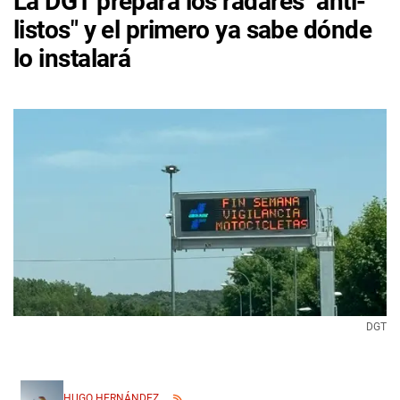
La DGT prepara los radares "anti-
listos" y el primero ya sabe dónde
lo instalará
DGT
HUGO HERNÁNDEZ