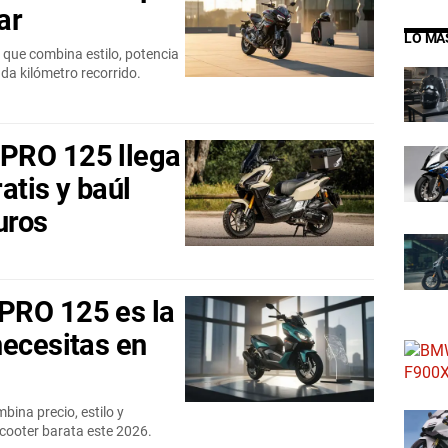
ar
LO MÁ
 que combina estilo, potencia
da kilómetro recorrido.
PRO 125 llega
atis y baúl
uros
PRO 125 es la
necesitas en
na precio, estilo y
scooter barata este 2026.