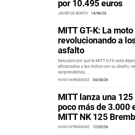
por 10.495 euros
JAVIER DE BENITO
14/04/26
MITT GT-K: La moto
revolucionando a lo
asfalto
Descubre por qué la MITT GT-K está dejan
aficionados a las motos con su diseño, r
sorprendentes.
HUGO HERNÁNDEZ
04/04/26
MITT lanza una 125
poco más de 3.000 eu
MITT NK 125 Brem
HUGO HERNÁNDEZ
12/02/26