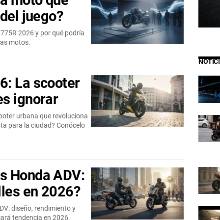
a moto que
 del juego?
 775R 2026 y por qué podría
las motos.
NOTIC
6: La scooter
s ignorar
ooter urbana que revoluciona
sta para la ciudad? Conócelo
vs Honda ADV:
lles en 2026?
V: diseño, rendimiento y
cará tendencia en 2026.