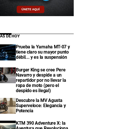
IAS DE HOY
Prueba la Yamaha MT-07 y
tiene claro su mayor punto
débil... y es la suspensión
Burger King se cree Pere
Navarro y despide a un
repartidor por no llevar la
ropa de moto (pero el
despido es ilegal)
Descubre la MV Agusta
Superveloce: Elegancia y
Potencia
KTM 390 Adventure X: la
Aventura que Revoluciona