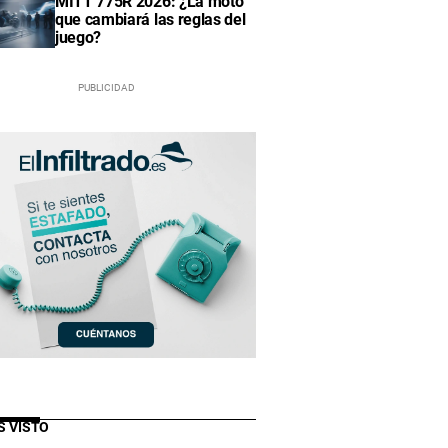
MITT 775R 2026: ¿La moto
que cambiará las reglas del
juego?
S VISTO