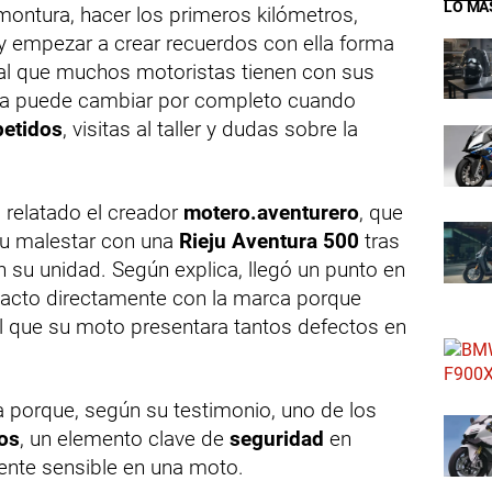
LO MÁ
montura, hacer los primeros kilómetros,
 empezar a crear recuerdos con ella forma
al que muchos motoristas tienen con sus
ia puede cambiar por completo cuando
petidos
, visitas al taller y dudas sobre la
 relatado el creador
motero.aventurero
, que
u malestar con una
Rieju
Aventura 500
tras
 su unidad. Según explica, llegó un punto en
tacto directamente con la marca porque
 que su moto presentara tantos defectos en
 porque, según su testimonio, uno de los
os
, un elemento clave de
seguridad
en
mente sensible en una moto.