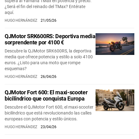
supera al Yamaha TMax en potencia y precio.
¿Será el fin del reinado del TMax? Entérate
aquí.
HUGO HERNÁNDEZ
21/05/26
QJMotor SRK600RS: Deportiva media
sorprendente por 4100 €
Descubre la QJMotor SRK600RS, la deportiva
media que ofrece potencia y estilo a solo 4100
euros. ¿Listo para una moto que rompe
esquemas?
HUGO HERNÁNDEZ
26/04/26
QJMotor Fort 600: El maxi-scooter
bicilíndrico que conquista Europa
Descubre el QJMotor Fort 600, el maxi-scooter
bicilíndrico que está revolucionando las calles
europeas con potencia y estilo únicos.
HUGO HERNÁNDEZ
23/04/26