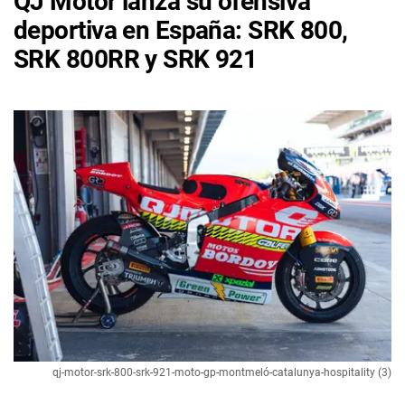
QJ Motor lanza su ofensiva
deportiva en España: SRK 800,
SRK 800RR y SRK 921
qj-motor-srk-800-srk-921-moto-gp-montmeló-catalunya-hospitality (3)