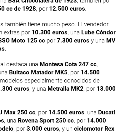
una
BSA Chocolatera de 1923
, también por
50 cc de 1928
, por
12.500 euros
.
as también tiene mucho peso. El vendedor
 extras por
10.300 euros
, una
Lube Cóndor
SSO Moto 125 cc
por
7.300 euros
y una
MV
os
.
ial destaca una
Montesa Cota 247 cc
,
 una
Bultaco Matador MK5
, por
14.500
 modelos especialmente conocidos de
.300 euros
, y una
Metralla MK2
, por
13.000
U Max 250 cc
, por
14.500 euros
, una
Ducati
os
, una
Rovena Sport 250 cc
, por
14.000
odelo
, por
3.000 euros
, y un
ciclomotor Rex