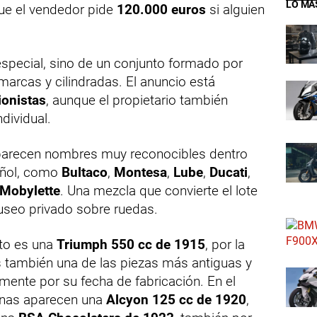
LO MÁ
que el vendedor pide
120.000 euros
si alguien
especial, sino de un conjunto formado por
arcas y cilindradas. El anuncio está
ionistas
, aunque el propietario también
dividual.
parecen nombres muy reconocibles dentro
añol, como
Bultaco
,
Montesa
,
Lube
,
Ducati
,
Mobylette
. Una mezcla que convierte el lote
seo privado sobre ruedas.
nto es una
Triumph 550 cc de 1915
, por la
s también una de las piezas más antiguas y
amente por su fecha de fabricación. En el
nas aparecen una
Alcyon 125 cc de 1920
,