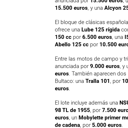
anunciada por
15.500 euros
, 
15.500 euros
, y una
Alcyon 2
El bloque de clásicas español
ofrece una
Lube 125 rígida
con
150 cc
por
6.500 euros
, una
I
Abello 125 cc
por
10.500 eur
Entre las motos de campo y tr
anunciada por
9.000 euros
, y
euros
. También aparecen dos
Bultaco: una
Tralla 101
, por
10
euros
.
El lote incluye además una
NS
98 TL de 1955
, por
7.500 eur
euros
, un
Mobylette primer m
de cadena
, por
5.000 euros
.