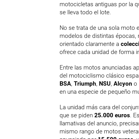
motocicletas antiguas por la 
se lleva todo el lote.
No se trata de una sola moto 
modelos de distintas épocas, m
orientado claramente a
colecc
ofrece cada unidad de forma in
Entre las motos anunciadas a
del motociclismo clásico esp
BSA
,
Triumph
,
NSU
,
Alcyon
o
en una especie de pequeño mu
La unidad más cara del conju
que se piden
25.000 euros
. E
llamativas del anuncio, precis
mismo rango de motos vetera