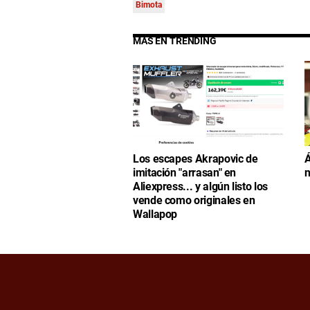
Bimota
MÁS EN TRENDING
Los escapes Akrapovic de
Á
imitación "arrasan" en
n
Aliexpress... y algún listo los
vende como originales en
Wallapop