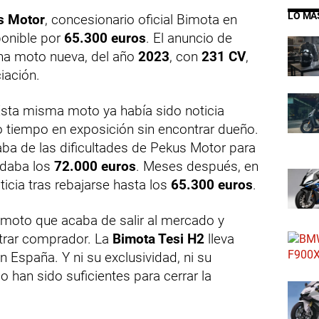
LO MÁ
s Motor
, concesionario oficial Bimota en
ponible por
65.300 euros
. El anuncio de
na moto nueva, del año
2023
, con
231 CV
,
iación.
Esta misma moto ya había sido noticia
o tiempo en exposición sin encontrar dueño.
ba de las dificultades de Pekus Motor para
ndaba los
72.000 euros
. Meses después, en
ticia tras rebajarse hasta los
65.300 euros
.
 moto que acaba de salir al mercado y
trar comprador. La
Bimota Tesi H2
lleva
 España. Y ni su exclusividad, ni su
io han sido suficientes para cerrar la