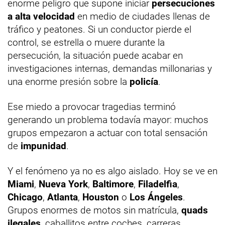
enorme peligro que supone iniciar
persecuciones
a alta velocidad
en medio de ciudades llenas de
tráfico y peatones. Si un conductor pierde el
control, se estrella o muere durante la
persecución, la situación puede acabar en
investigaciones internas, demandas millonarias y
una enorme presión sobre la
policía
.
Ese miedo a provocar tragedias terminó
generando un problema todavía mayor: muchos
grupos empezaron a actuar con total sensación
de
impunidad
.
Y el fenómeno ya no es algo aislado. Hoy se ve en
Miami
,
Nueva York
,
Baltimore
,
Filadelfia
,
Chicago
,
Atlanta
,
Houston
o
Los Ángeles
.
Grupos enormes de motos sin matrícula,
quads
ilegales
, caballitos entre coches, carreras