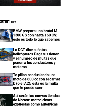
IAS DE HOY
BMW prepara una brutal M
1300 GS con hasta 160 CV:
esto es todo lo que sabemos
La DGT dice cuántos
helicópteros Pegasus tienen
y el número de multas que
ponen a los conductores y
moteros
Te pillan conduciendo una
moto de 600 cc con el carnet
B (o el A2): esta es la multa
que te puede caer
Así serán las nuevas tiendas
de Norton: motocicletas
expuestas como auténticas