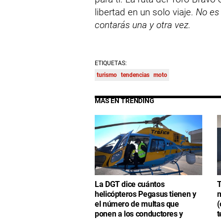
libertad en un solo viaje.
No es 
contarás una y otra vez.
ETIQUETAS:
turismo
tendencias
moto
MÁS EN TRENDING
La DGT dice cuántos
T
helicópteros Pegasus tienen y
m
el número de multas que
(
ponen a los conductores y
t