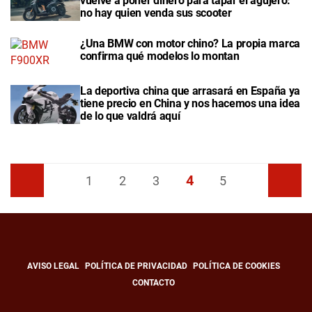
vuelve a poner dinero para tapar el agujero:
no hay quien venda sus scooter
¿Una BMW con motor chino? La propia marca
confirma qué modelos lo montan
La deportiva china que arrasará en España ya
tiene precio en China y nos hacemos una idea
de lo que valdrá aquí
4
Anterior
1
2
3
5
Siguiente
AVISO LEGAL
POLÍTICA DE PRIVACIDAD
POLÍTICA DE COOKIES
CONTACTO