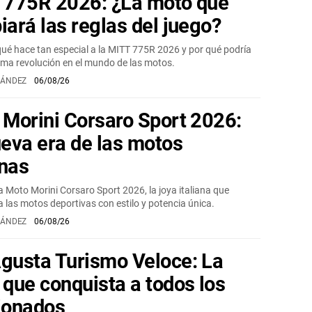
 775R 2026: ¿La moto que
ará las reglas del juego?
ué hace tan especial a la MITT 775R 2026 y por qué podría
xima revolución en el mundo de las motos.
NÁNDEZ
06/08/26
Morini Corsaro Sport 2026:
eva era de las motos
anas
a Moto Morini Corsaro Sport 2026, la joya italiana que
a las motos deportivas con estilo y potencia única.
NÁNDEZ
06/08/26
gusta Turismo Veloce: La
que conquista a todos los
ionados