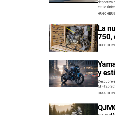
deportiva 
estilo únic
HUGO HER
La nu
750,
HUGO HER
Yama
y est
Descubre e
MT-125 202
HUGO HER
QJMO