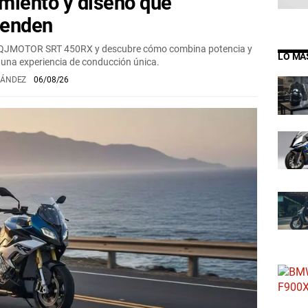
miento y diseño que
renden
l QJMOTOR SRT 450RX y descubre cómo combina potencia y
LO MÁ
a una experiencia de conducción única.
NÁNDEZ
06/08/26