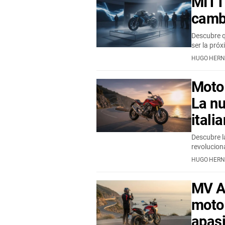
MITT
cambi
Descubre q
ser la pró
HUGO HER
Moto 
La nu
itali
Descubre l
revolucion
HUGO HER
MV A
moto 
apas