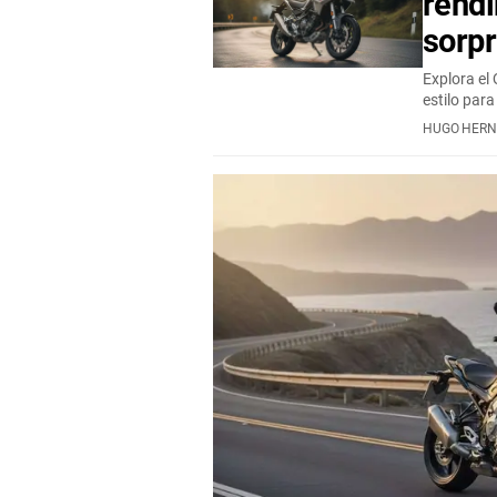
rendi
sorp
Explora e
estilo par
HUGO HER