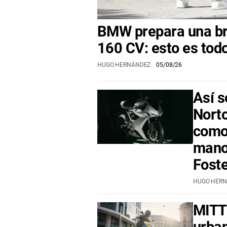
BMW prepara una br
160 CV: esto es tod
HUGO HERNÁNDEZ
05/08/26
Así s
Norto
como 
mano
Fost
HUGO HER
MITT