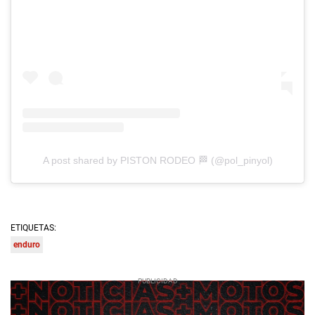
A post shared by PISTON RODEO 🏁 (@pol_pinyol)
ETIQUETAS:
enduro