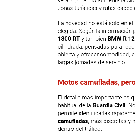
verano, cuando aumenta la circ
zonas turísticas y rutas espec
La novedad no está solo en el
elegida. Según la información pu
1300 RT
y también
BMW R 12
cilindrada, pensadas para reco
abierta y ofrecer comodidad, e
largas jornadas de servicio.
Motos camufladas, per
El detalle más importante es 
habitual de la
Guardia Civil
. N
permite identificarlas rápidam
camufladas
, más discretas y 
dentro del tráfico.