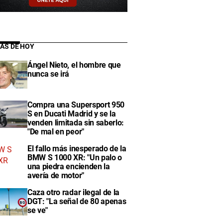
IAS DE HOY
Ángel Nieto, el hombre que
nunca se irá
Compra una Supersport 950
S en Ducati Madrid y se la
venden limitada sin saberlo:
"De mal en peor"
El fallo más inesperado de la
BMW S 1000 XR: "Un palo o
una piedra encienden la
avería de motor"
Caza otro radar ilegal de la
DGT: "La señal de 80 apenas
se ve"