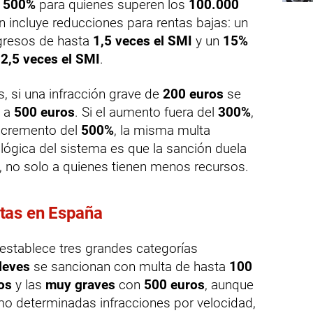
l
500%
para quienes superen los
100.000
n incluye reducciones para rentas bajas: un
ngresos de hasta
1,5 veces el SMI
y un
15%
 2,5 veces el SMI
.
, si una infracción grave de
200 euros
se
a a
500 euros
. Si el aumento fuera del
300%
,
incremento del
500%
, la misma multa
 lógica del sistema es que la sanción duela
, no solo a quienes tienen menos recursos.
tas en España
 establece tres grandes categorías
leves
se sancionan con multa de hasta
100
os
y las
muy graves
con
500 euros
, aunque
o determinadas infracciones por velocidad,