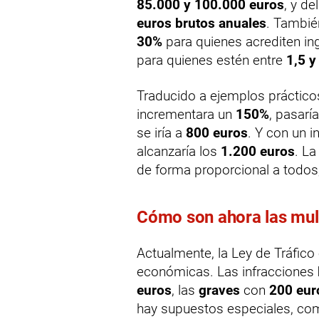
85.000 y 100.000 euros
, y de
euros brutos anuales
. Tambié
30%
para quienes acrediten i
para quienes estén entre
1,5 y
Traducido a ejemplos prácticos
incrementara un
150%
, pasarí
se iría a
800 euros
. Y con un 
alcanzaría los
1.200 euros
. La
de forma proporcional a todos
Cómo son ahora las mul
Actualmente, la Ley de Tráfico
económicas. Las infracciones
euros
, las
graves
con
200 eur
hay supuestos especiales, com