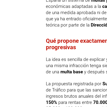
España un sistema de
multas 
económicas adaptadas a la
ca
de una medida aprobada ni de 
que ya ha entrado oficialment
teórica por parte de la
Direcci
Qué propone exactament
progresivas
La idea es sencilla de explicar
una misma infracción tenga sie
de una
multa base
y después s
La propuesta registrada por
S
de Tráfico para que las sancio
ingresos brutos anuales del in
150%
para rentas entre
70.000