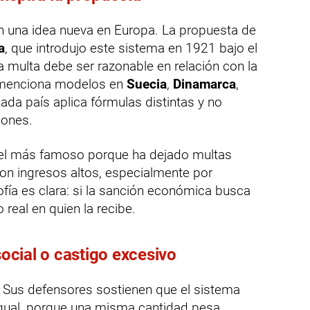
 una idea nueva en Europa. La propuesta de
a
, que introdujo este sistema en 1921 bajo el
la multa debe ser razonable en relación con la
 menciona modelos en
Suecia
,
Dinamarca
,
ada país aplica fórmulas distintas y no
iones.
r el más famoso porque ha dejado multas
n ingresos altos, especialmente por
ofía es clara: si la sanción económica busca
 real en quien la recibe.
social o castigo excesivo
. Sus defensores sostienen que el sistema
igual, porque una misma cantidad pesa