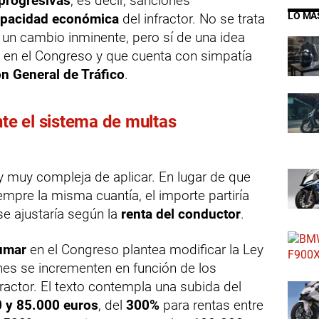
progresivas
, es decir, sanciones
LO MÁ
pacidad económica
del infractor. No se trata
un cambio inminente, pero sí de una idea
e en el Congreso y que cuenta con simpatía
ón General de Tráfico
.
e el sistema de multas
 y muy compleja de aplicar. En lugar de que
mpre la misma cuantía, el importe partiría
e ajustaría según la
renta del conductor
.
umar
en el Congreso plantea modificar la Ley
nes se incrementen en función de los
fractor. El texto contempla una subida del
 y 85.000 euros
, del
300%
para rentas entre