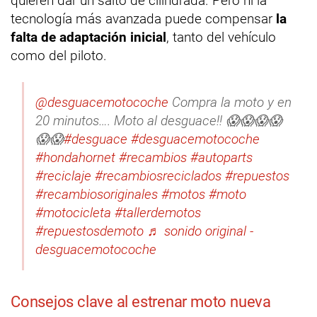
quieren dar un salto de cilindrada. Pero ni la
tecnología más avanzada puede compensar
la
falta de adaptación inicial
, tanto del vehículo
como del piloto.
@desguacemotocoche
Compra la moto y en
20 minutos…. Moto al desguace!! 😱😱😱😱
😱😱
#desguace
#desguacemotocoche
#hondahornet
#recambios
#autoparts
#reciclaje
#recambiosreciclados
#repuestos
#recambiosoriginales
#motos
#moto
#motocicleta
#tallerdemotos
#repuestosdemoto
♬ sonido original -
desguacemotocoche
Consejos clave al estrenar moto nueva