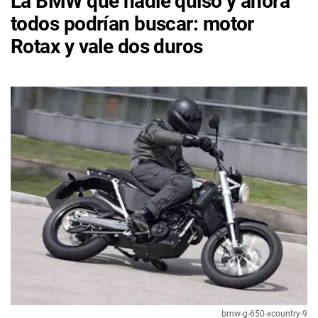
La BMW que nadie quiso y ahora
todos podrían buscar: motor
Rotax y vale dos duros
bmw-g-650-xcountry-9