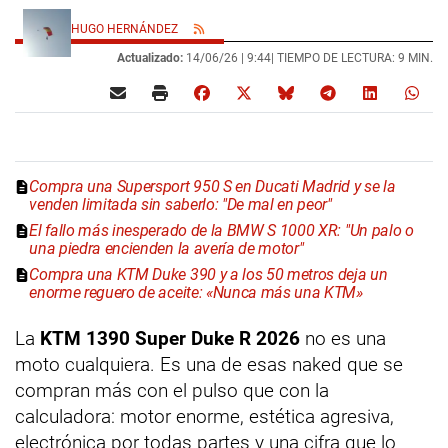
HUGO HERNÁNDEZ
Actualizado:
14/06/26 |
9:44
| TIEMPO DE LECTURA: 9 MIN.
Compra una Supersport 950 S en Ducati Madrid y se la
venden limitada sin saberlo: "De mal en peor"
El fallo más inesperado de la BMW S 1000 XR: "Un palo o
una piedra encienden la avería de motor"
Compra una KTM Duke 390 y a los 50 metros deja un
enorme reguero de aceite: «Nunca más una KTM»
La
KTM 1390 Super Duke R 2026
no es una
moto cualquiera. Es una de esas naked que se
compran más con el pulso que con la
calculadora: motor enorme, estética agresiva,
electrónica por todas partes y una cifra que lo