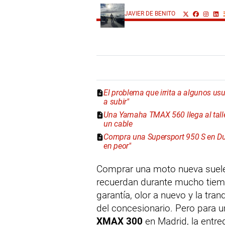
JAVIER DE BENITO
El problema que irrita a algunos u
a subir"
Una Yamaha TMAX 560 llega al taller
un cable
Compra una Supersport 950 S en Duca
en peor"
Comprar una moto nueva suel
recuerdan durante mucho tiem
garantía, olor a nuevo y la tra
del concesionario. Pero para u
XMAX 300
en Madrid, la entr