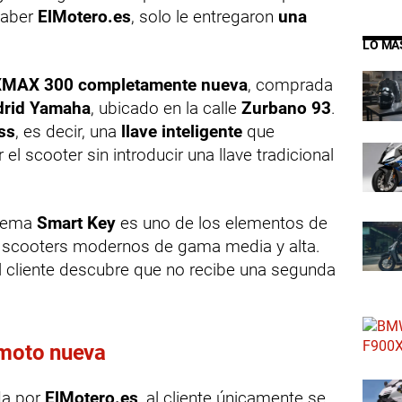
saber
ElMotero.es
, solo le entregaron
una
LO MÁ
MAX 300 completamente nueva
, comprada
drid Yamaha
, ubicado en la calle
Zurbano 93
.
ss
, es decir, una
llave inteligente
que
el scooter sin introducir una llave tradicional
stema
Smart Key
es uno de los elementos de
 scooters modernos de gama media y alta.
 cliente descubre que no recibe una segunda
 moto nueva
da por
ElMotero.es
, al cliente únicamente se