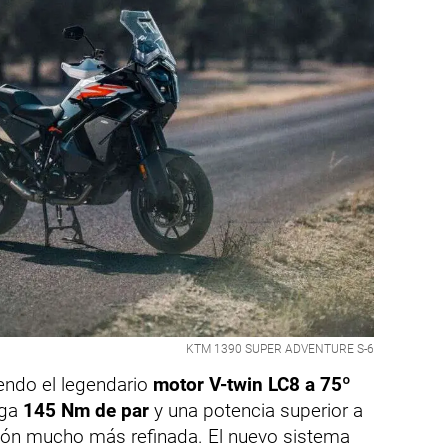
KTM 1390 SUPER ADVENTURE S-6
endo el legendario
motor V-twin LC8 a 75º
ega
145 Nm de par
y una potencia superior a
tión mucho más refinada. El nuevo sistema