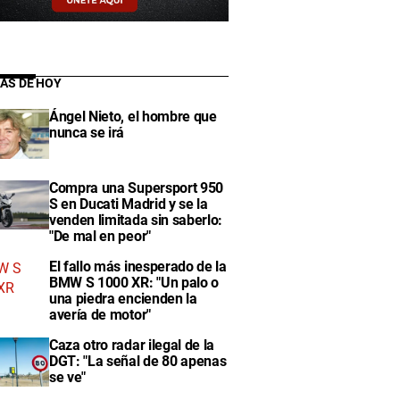
IAS DE HOY
Ángel Nieto, el hombre que
nunca se irá
Compra una Supersport 950
S en Ducati Madrid y se la
venden limitada sin saberlo:
"De mal en peor"
El fallo más inesperado de la
BMW S 1000 XR: "Un palo o
una piedra encienden la
avería de motor"
Caza otro radar ilegal de la
DGT: "La señal de 80 apenas
se ve"