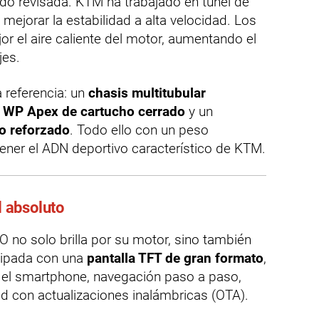
do revisada. KTM ha trabajado en túnel de
y mejorar la estabilidad a alta velocidad. Los
or el aire caliente del motor, aumentando el
jes.
a referencia: un
chasis multitubular
a WP Apex de cartucho cerrado
y un
io reforzado
. Todo ello con un peso
ener el ADN deportivo característico de KTM.
l absoluto
 no solo brilla por su motor, sino también
uipada con una
pantalla TFT de gran formato
,
 el smartphone, navegación paso a paso,
ad con actualizaciones inalámbricas (OTA).