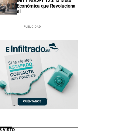
MITT MAX-T 125: la Moto
Económica que Revoluciona
el
S VISTO