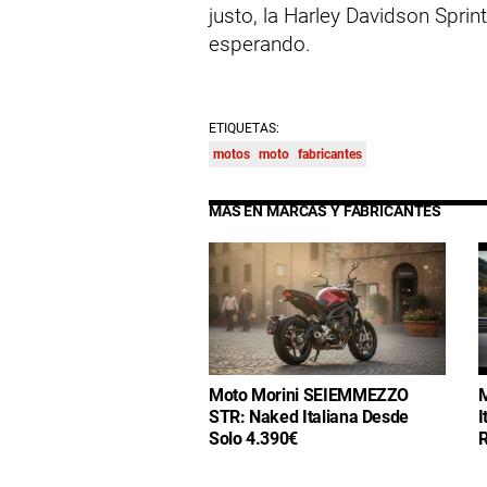
justo, la Harley Davidson Spri
esperando.
ETIQUETAS:
motos
moto
fabricantes
MÁS EN MARCAS Y FABRICANTES
Moto Morini SEIEMMEZZO
M
STR: Naked Italiana Desde
I
Solo 4.390€
R