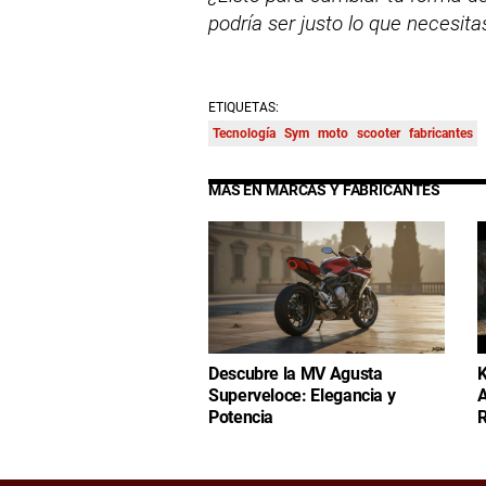
podría ser justo lo que necesita
ETIQUETAS:
Tecnología
Sym
moto
scooter
fabricantes
MÁS EN MARCAS Y FABRICANTES
Descubre la MV Agusta
K
Superveloce: Elegancia y
A
Potencia
R