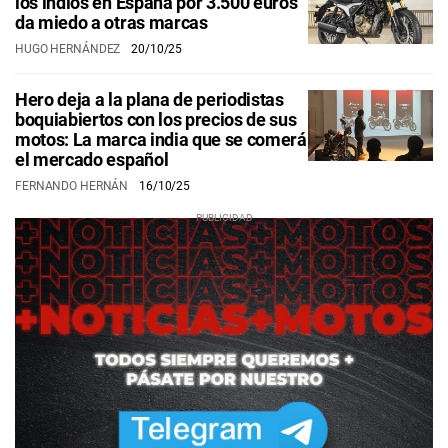
los indios en España por 3.500 euros
da miedo a otras marcas
HUGO HERNÁNDEZ
20/10/25
Hero deja a la plana de periodistas
boquiabiertos con los precios de sus
motos: La marca india que se comerá
el mercado español
FERNANDO HERNÁN
16/10/25