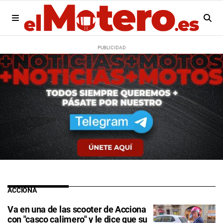
ACCIONA
Va en una de las scooter de Acciona
con "casco calimero" y le dice que su