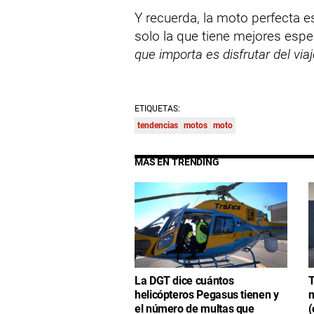
Y recuerda, la moto perfecta e
solo la que tiene mejores espe
que importa es disfrutar del viaj
ETIQUETAS:
tendencias
motos
moto
MÁS EN TRENDING
La DGT dice cuántos
T
helicópteros Pegasus tienen y
m
el número de multas que
(