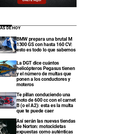
IAS DE HOY
BMW prepara una brutal M
1300 GS con hasta 160 CV:
esto es todo lo que sabemos
La DGT dice cuántos
helicópteros Pegasus tienen
y el número de multas que
ponen a los conductores y
moteros
Te pillan conduciendo una
moto de 600 cc con el carnet
B (o el A2): esta es la multa
que te puede caer
Así serán las nuevas tiendas
de Norton: motocicletas
expuestas como auténticas