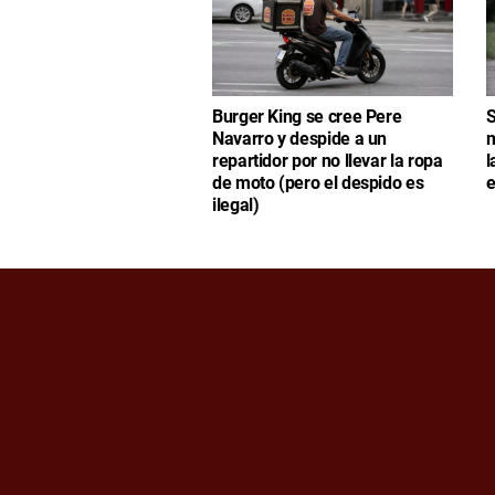
Burger King se cree Pere
S
Navarro y despide a un
m
repartidor por no llevar la ropa
l
de moto (pero el despido es
e
ilegal)