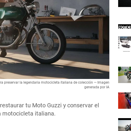
NOTIC
ara preservar la legendaria motocicleta italiana de colección — Imagen
generada por IA
estaurar tu Moto Guzzi y conservar el
a motocicleta italiana.