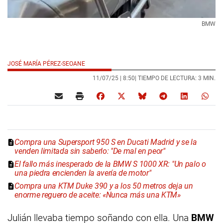
BMW
JOSÉ MARÍA PÉREZ-SEOANE
11/07/25 |
8:50
| TIEMPO DE LECTURA: 3 MIN.
Compra una Supersport 950 S en Ducati Madrid y se la
venden limitada sin saberlo: "De mal en peor"
El fallo más inesperado de la BMW S 1000 XR: "Un palo o
una piedra encienden la avería de motor"
Compra una KTM Duke 390 y a los 50 metros deja un
enorme reguero de aceite: «Nunca más una KTM»
Julián llevaba tiempo soñando con ella. Una
BMW