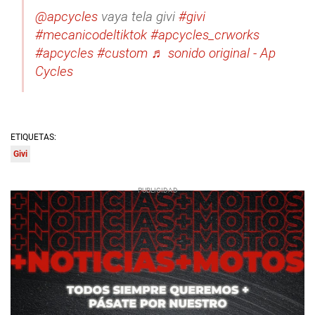
@apcycles
vaya tela givi
#givi
#mecanicodeltiktok
#apcycles_crworks
#apcycles
#custom
♬ sonido original - Ap
Cycles
ETIQUETAS:
Givi